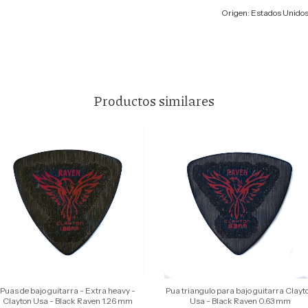
Origen: Estados Unido
Productos similares
Puas de bajo guitarra - Extra heavy -
Pua triangulo para bajo guitarra Clayt
Clayton Usa - Black Raven 1.26 mm
Usa - Black Raven 0.63 mm