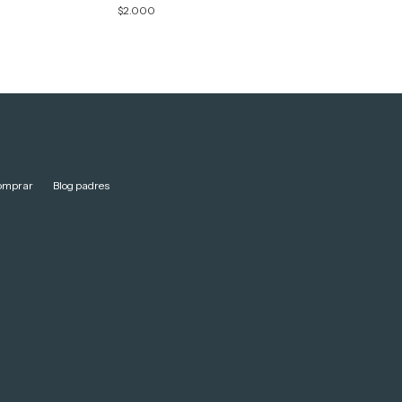
$2.000
$2.000
omprar
Blog padres