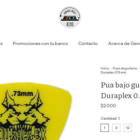
es
Promociones con tu banco
Contacto
Acerca de Gene
Inicio
.
Puas de guitarra
.
Duraplex 0.73 mm
Pua bajo gui
Duraplex 0
$2.000
Cantidad:
1
1
3
12