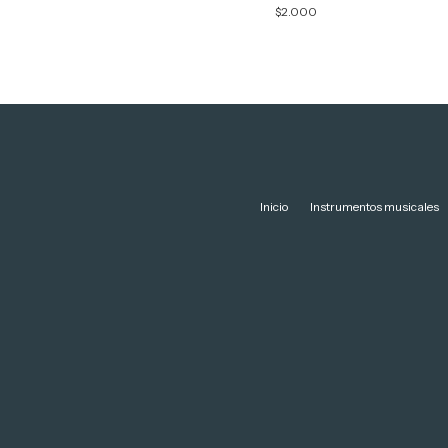
$2.000
$2.000
Inicio
Instrumentos musicales