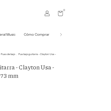
0
ral Music
Cómo Comprar
Blog padres
Puas de bajo
.
Pua bajo guitarra - Clayton Usa -
tarra - Clayton Usa -
.73 mm