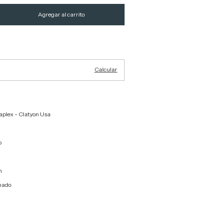
Cambiar CP
Calcular
raplex - Clatyon Usa
o
on
nado