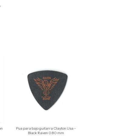
s
on
Puas gruesas bajo guitarra 
Pua para bajo guitarra Clayton Usa -
- Acetal polímero - 1
Black Raven 0.80 mm