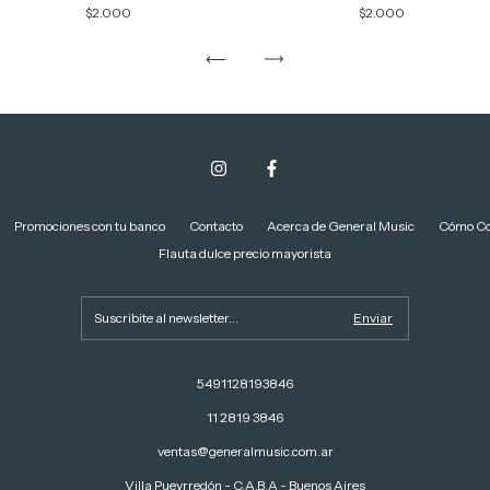
$2.000
$2.000
Promociones con tu banco
Contacto
Acerca de General Music
Cómo C
Flauta dulce precio mayorista
5491128193846
11 2819 3846
ventas@generalmusic.com.ar
Villa Pueyrredón - C.A.B.A - Buenos Aires