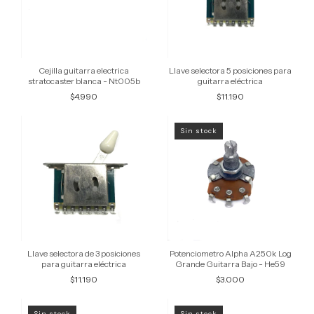
Cejilla guitarra electrica
Llave selectora 5 posiciones para
stratocaster blanca - Nt005b
guitarra eléctrica
$4.990
$11.190
Sin stock
Llave selectora de 3 posiciones
Potenciometro Alpha A250k Log
para guitarra eléctrica
Grande Guitarra Bajo - He59
$11.190
$3.000
Sin stock
Sin stock