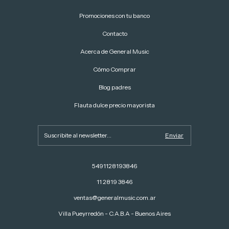
Promociones con tu banco
Contacto
Acerca de General Music
Cómo Comprar
Blog padres
Flauta dulce precio mayorista
5491128193846
11 2819 3846
ventas@generalmusic.com.ar
Villa Pueyrredón - C.A.B.A - Buenos Aires