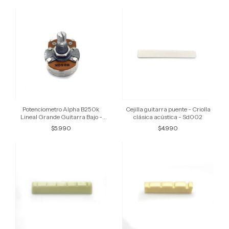
Potenciometro Alpha B250k
Cejilla guitarra puente - Criolla
Lineal Grande Guitarra Bajo -
clásica acústica - Sd002
He60
$5.990
$4.990