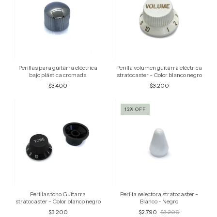
Perillas para guitarra eléctrica
Perilla volumen guitarra eléctrica
bajo plástica cromada
stratocaster - Color blanco negro
$3.400
$3.200
13
%
OFF
Perillas tono Guitarra
Perilla selectora stratocaster -
stratocaster - Color blanco negro
Blanco - Negro
$3.200
$2.790
$3.200