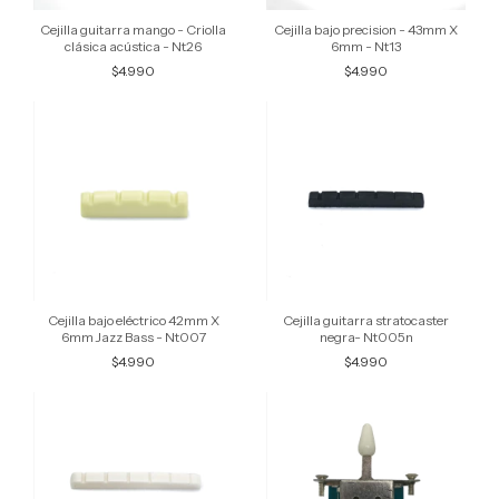
Cejilla guitarra mango - Criolla
Cejilla bajo precision - 43mm X
clásica acústica - Nt26
6mm - Nt13
$4.990
$4.990
Cejilla bajo eléctrico 42mm X
Cejilla guitarra stratocaster
6mm Jazz Bass - Nt007
negra- Nt005n
$4.990
$4.990