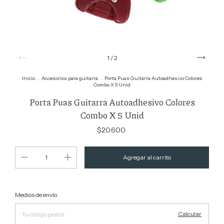
1
/
2
Inicio
.
Accesorios para guitarra
.
Porta Puas Guitarra Autoadhesivo Colores
Combo X 5 Unid
Porta Puas Guitarra Autoadhesivo Colores
Combo X 5 Unid
$20.600
Cambiar CP
Entregas para el CP:
Medios de envío
Calcular