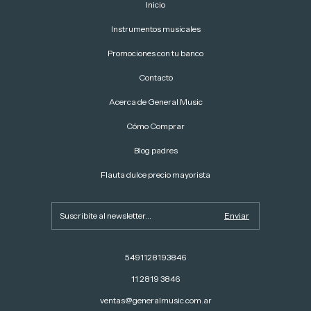
Inicio
Instrumentos musicales
Promociones con tu banco
Contacto
Acerca de General Music
Cómo Comprar
Blog padres
Flauta dulce precio mayorista
5491128193846
11 2819 3846
ventas@generalmusic.com.ar