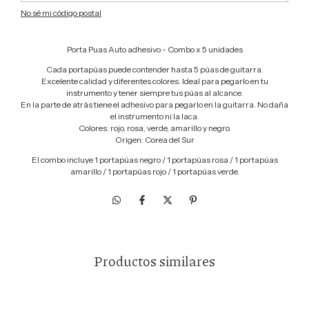
No sé mi código postal
Porta Puas Auto adhesivo - Combo x 5 unidades
Cada portapúas puede contender hasta 5 púas de guitarra.
Excelente calidad y diferentes colores. Ideal para pegarlo en tu
instrumento y tener siempre tus púas al alcance.
En la parte de atrás tiene el adhesivo para pegarlo en la guitarra. No daña
el instrumento ni la laca.
Colores: rojo, rosa, verde, amarillo y negro.
Origen: Corea del Sur
El combo incluye 1 portapúas negro / 1 portapúas rosa / 1 portapúas
amarillo / 1 portapúas rojo / 1 portapúas verde.
Productos similares