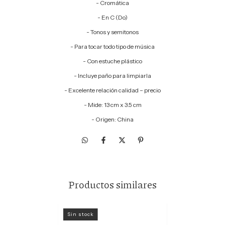
- Cromática
- En C (Do)
- Tonos y semitonos
- Para tocar todo tipo de música
- Con estuche plástico
- Incluye paño para limpiarla
- Excelente relación calidad – precio
- Mide: 13 cm x 3.5 cm
- Origen: China
Productos similares
Sin stock