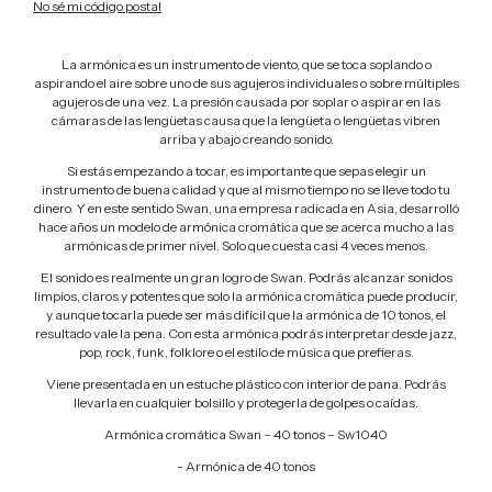
No sé mi código postal
La armónica es un instrumento de viento, que se toca soplando o
aspirando el aire sobre uno de sus agujeros individuales o sobre múltiples
agujeros de una vez. La presión causada por soplar o aspirar en las
cámaras de las lengüetas causa que la lengüeta o lengüetas vibren
arriba y abajo creando sonido.
Si estás empezando a tocar, es importante que sepas elegir un
instrumento de buena calidad y que al mismo tiempo no se lleve todo tu
dinero. Y en este sentido Swan, una empresa radicada en Asia, desarrolló
hace años un modelo de armónica cromática que se acerca mucho a las
armónicas de primer nivel. Solo que cuesta casi 4 veces menos.
El sonido es realmente un gran logro de Swan. Podrás alcanzar sonidos
limpios, claros y potentes que solo la armónica cromática puede producir,
y aunque tocarla puede ser más difícil que la armónica de 10 tonos, el
resultado vale la pena. Con esta armónica podrás interpretar desde jazz,
pop, rock, funk, folklore o el estilo de música que prefieras.
Viene presentada en un estuche plástico con interior de pana. Podrás
llevarla en cualquier bolsillo y protegerla de golpes o caídas.
Armónica cromática Swan – 40 tonos – Sw1040
- Armónica de 40 tonos