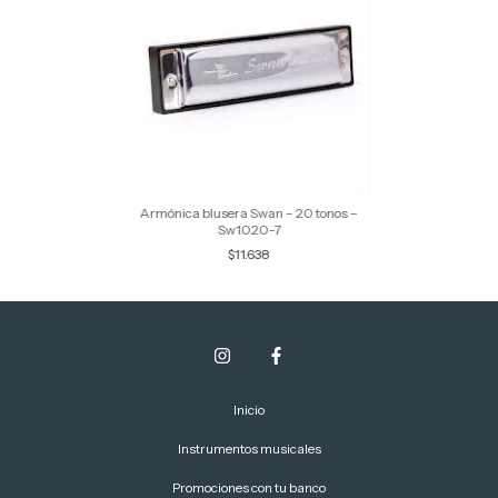
Armónica blusera Swan – 20 tonos –
Sw1020-7
$11.638
Inicio
Instrumentos musicales
Promociones con tu banco