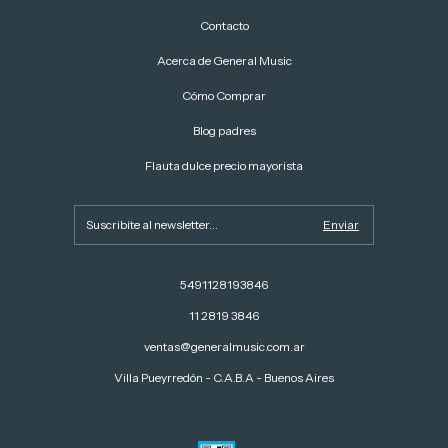
Contacto
Acerca de General Music
Cómo Comprar
Blog padres
Flauta dulce precio mayorista
5491128193846
11 2819 3846
ventas@generalmusic.com.ar
Villa Pueyrredón - C.A.B.A - Buenos Aires