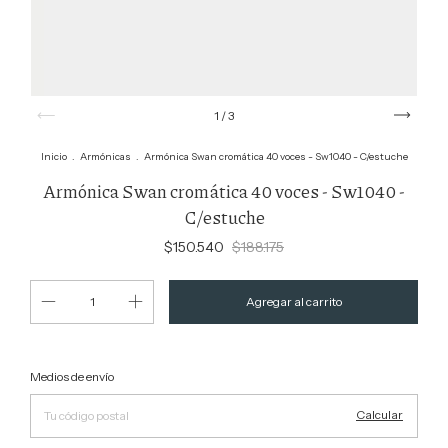
1
/
3
Inicio
.
Armónicas
.
Armónica Swan cromática 40 voces - Sw1040 - C/estuche
Armónica Swan cromática 40 voces - Sw1040 -
C/estuche
$150.540
$188.175
Cambiar CP
Entregas para el CP:
Medios de envío
Calcular