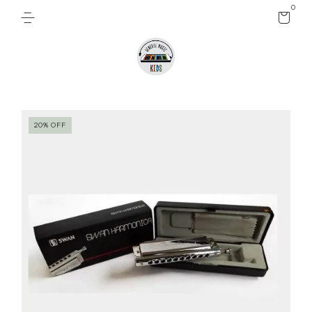
0
20
%
OFF